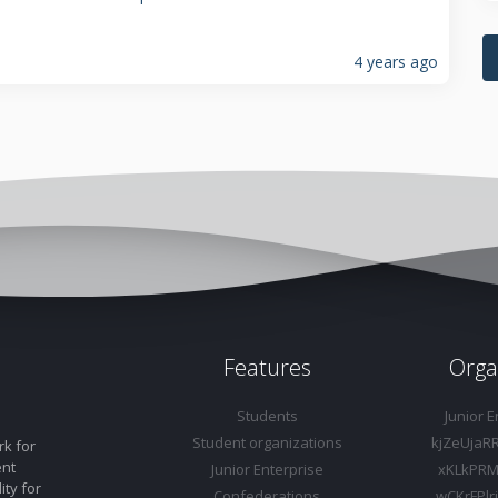
4 years ago
Features
Orga
Students
Junior E
Student organizations
kjZeUjaR
rk for
ent
Junior Enterprise
xKLkPRM
ity for
Confederations
wCKrFPl