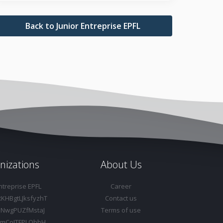
Back to Junior Entreprise EPFL
nizations
About Us
ntreprise EPFL
Career
RKHBgtLJksfyzhT
Contact us
NwgPUZfMstaJ
Terms of use
rimCoJTFPLQbbH