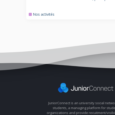
Nos activités
JuniorConnect is an university social netwo
students, a managing platform for stud
organizations and provide recuitment/visibil