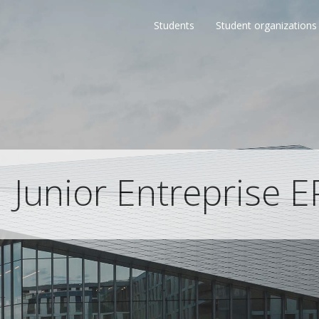
Students
Student organizations
Junior Entreprise E